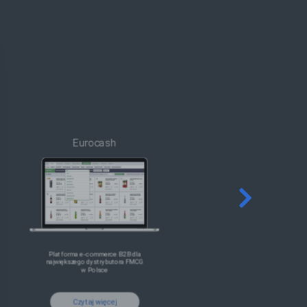
Eurocash
Platforma e-commerce B2B dla
największego dystrybutora FMCG
w Polsce
Czytaj więcej