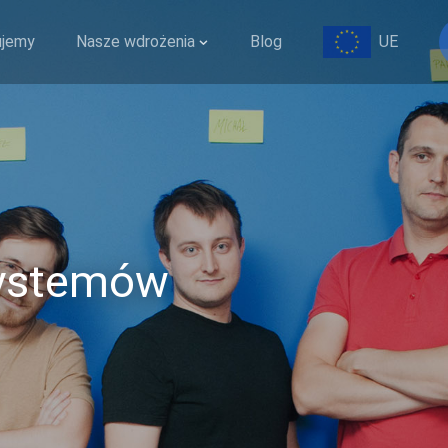
UE
ujemy
Nasze wdrożenia
Blog
systemów