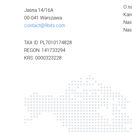
O n
Jasna 14/16A
Kari
00-041 Warszawa
Nas
contact@9bits.com
Nas
TAX ID: PL7010174828
REGON: 141733294
KRS: 0000323228