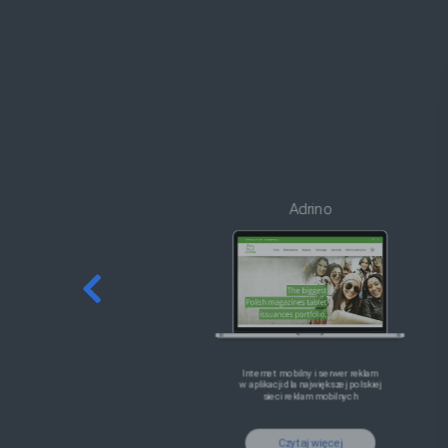
Adrino
Internet mobilny i serwer reklam
w aplikacji dla największej polskiej
sieci reklam mobilnych
Czytaj więcej