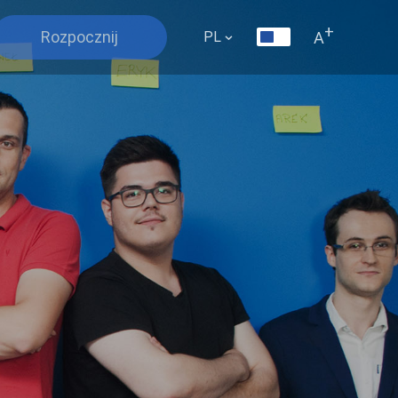
+
Rozpocznij
A
PL