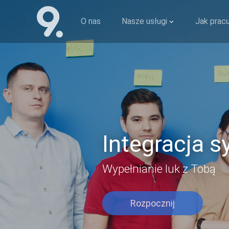
O nas
Nasze usługi
Jak prac
Integracja 
Wypełnianie luk z Tobą
Rozpocznij